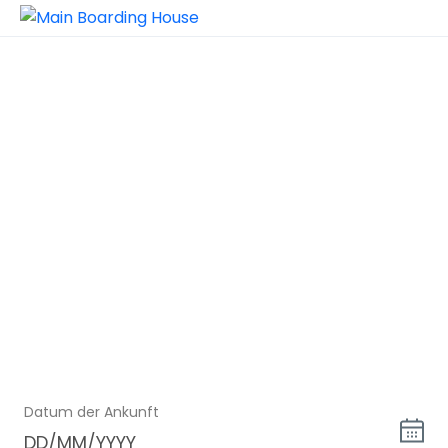
ERGEBNISSE DER
ZIMMERSUCHE
Booking hotline 24/7
+84 123 456 789
| Email:
info@main-
boarding.de
Datum der Ankunft
DD/MM/YYYY